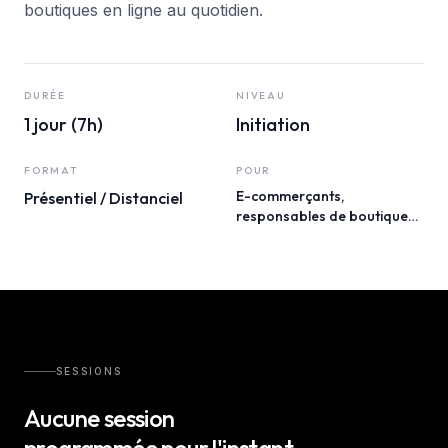
boutiques en ligne au quotidien.
DURÉE
NIVEAU
1 jour (7h)
Initiation
FORMAT
POUR
E-commerçants,
Présentiel / Distanciel
responsables de boutique
en ligne, tout client ayant une
boutique PrestaShop
SESSIONS
Aucune session