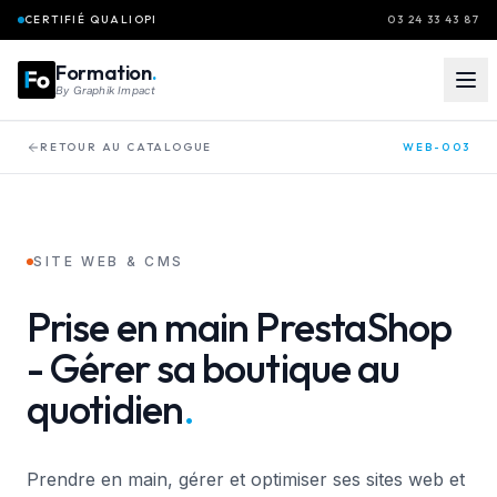
Aller au contenu principal
CERTIFIÉ QUALIOPI
03 24 33 43 87
Formation
.
By
Graphik Impact
RETOUR AU CATALOGUE
WEB-003
SITE WEB & CMS
Prise
en
main
PrestaShop
-
Gérer
sa
boutique
au
quotidien
.
Prendre en main, gérer et optimiser ses sites web et