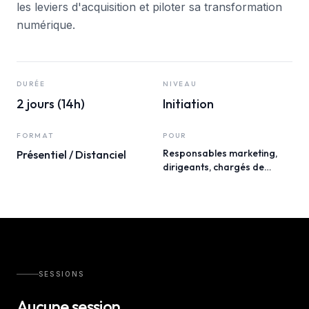
les leviers d'acquisition et piloter sa transformation
numérique.
DURÉE
NIVEAU
2 jours (14h)
Initiation
FORMAT
POUR
Responsables marketing,
Présentiel / Distanciel
dirigeants, chargés de
communication
SESSIONS
Aucune session