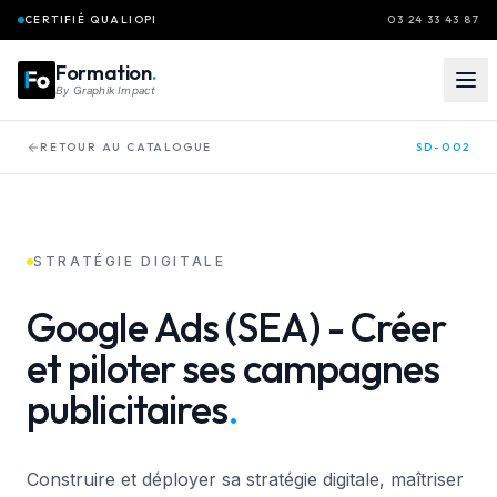
Aller au contenu principal
CERTIFIÉ QUALIOPI
03 24 33 43 87
Formation
.
By
Graphik Impact
RETOUR AU CATALOGUE
SD-002
STRATÉGIE DIGITALE
Google
Ads
(SEA)
-
Créer
et
piloter
ses
campagnes
publicitaires
.
Construire et déployer sa stratégie digitale, maîtriser