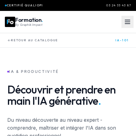
Aller au contenu principal
CERTIFIÉ QUALIOPI
03 24 33 43 87
Formation
.
By
Graphik Impact
RETOUR AU CATALOGUE
IA-101
IA & PRODUCTIVITÉ
Découvrir
et
prendre
en
main
l'IA
générative
.
Du niveau découverte au niveau expert -
comprendre, maîtriser et intégrer l'IA dans son
quotidien professionnel.