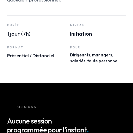
DURÉE
NIVEAU
1 jour (7h)
Initiation
FORMAT
POUR
Dirigeants, managers,
Présentiel / Distanciel
salariés, toute personne
souhaitant comprendre et
utiliser l'IA.
SESSIONS
Aucune session
programmée pour l'instant
.